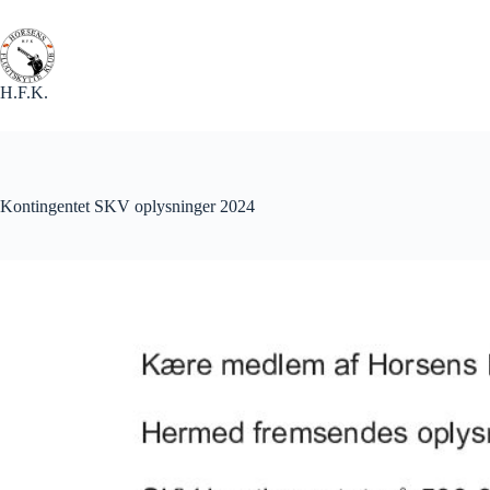
Fortsæt
til
indhold
H.F.K.
Kontingentet SKV oplysninger 2024