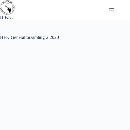
Fortsæt
til
indhold
H.F.K.
HFK Generalforsamling-2 2020