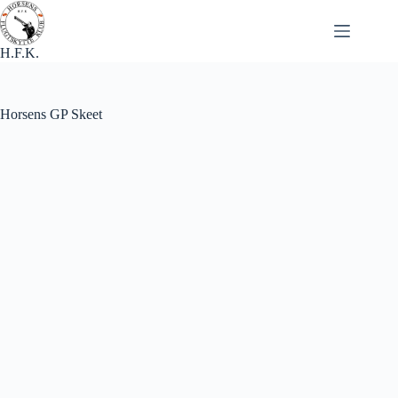
Fortsæt
til
indhold
H.F.K.
Horsens GP Skeet