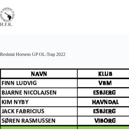
Fortsæt
til
indhold
H.F.K.
Reslutat Horsens GP OL-Trap 2022