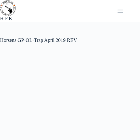
Fortsæt
til
indhold
H.F.K.
Horsens GP-OL-Trap April 2019 REV